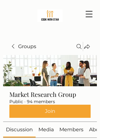
Groups
Market Research Group
Public
·
94 members
Join
Discussion
Media
Members
About