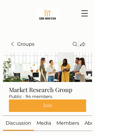
Groups
Market Research Group
Public
·
94 members
Join
Discussion
Media
Members
About