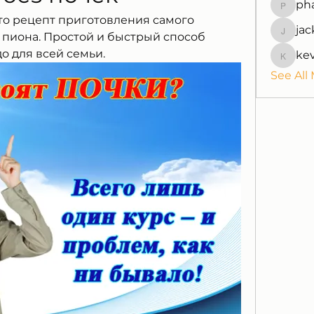
ph
pharmaq
то рецепт приготовления самого 
jac
jackquel
 пиона. Простой и быстрый способ 
о для всей семьи.
ke
kevinpe
See All