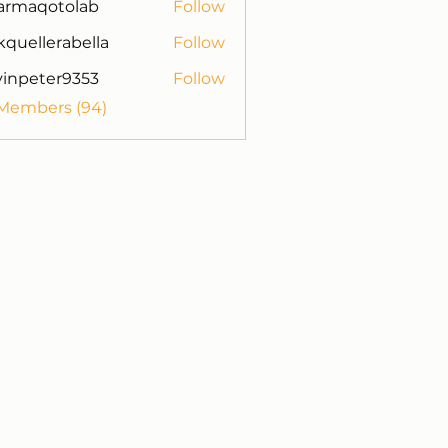
armaqotolab
Follow
otolab
kquellerabella
Follow
lerabella
vinpeter9353
Follow
ter9353
 Members (94)