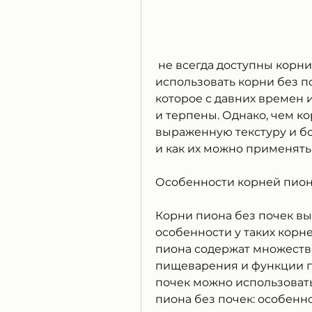
 не всегда доступны корни с почками. В этом случае можно 
использовать корни без по
которое с давних времен 
и терпены. Однако, чем к
выраженную текстуру и бол
и как их можно применять
Особенности корней пион
Корни пиона без почек выг
особенности у таких корне
пиона содержат множеств
пищеварения и функции п
почек можно использовать
пиона без почек: особен