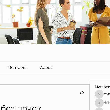
Members
About
Member
ma
marcuss
rif
rifisef12
 без почек