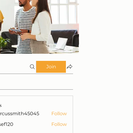
Join
s
rcussmith45045
Follow
mith45045
isef120
Follow
0