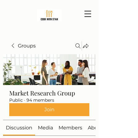
Groups
Market Research Group
Public
·
94 members
Join
Discussion
Media
Members
About