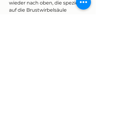
wieder nach oben, die speziell 
auf die Brustwirbelsäule 
abzielen.
1. Katzenbuckel und Kamel
Diese Übung dehnt und 
mobilisiert die Brustwirbelsäule. 
Beginnen Sie in der 
Vierfüßlerposition und machen 
Sie einen runden Rücken, um 
die Brustwirbelsäule zu 
mobilisieren und die 
Muskulatur zu stärken. Legen 
Sie sich auf den Rücken und 
stellen Sie Ihre Füße hüftbreit 
auf. Heben Sie nun Ihren Po so 