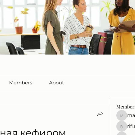
Members
About
Member
ma
marcuss
rif
rifisef12
иная кефиром