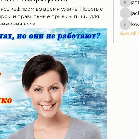
ph
pharmaq
таясь кефиром во время ужина! Простые 
jac
jackquel
иром и правильные приемы пищи для 
нижения веса.
ke
kevinpe
See All