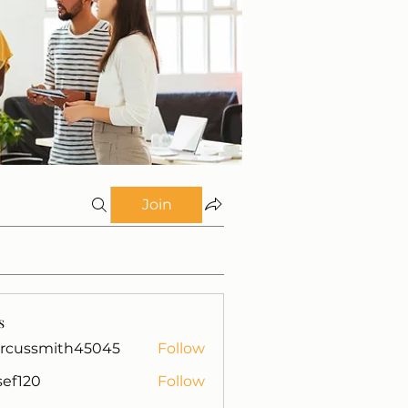
Join
s
rcussmith45045
Follow
mith45045
isef120
Follow
0