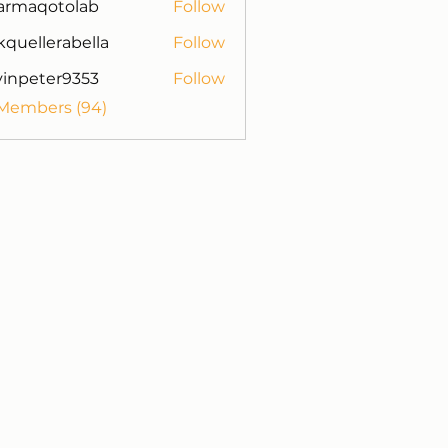
armaqotolab
Follow
otolab
kquellerabella
Follow
lerabella
vinpeter9353
Follow
ter9353
 Members (94)