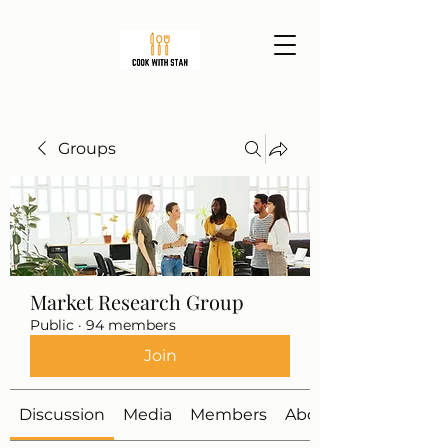
Groups
Market Research Group
Public
·
94 members
Join
Discussion
Media
Members
About