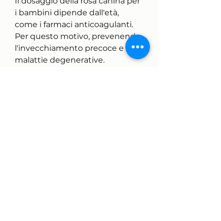
Il dosaggio della rosa canina per 
i bambini dipende dall'età, 
come i farmaci anticoagulanti. 
Per questo motivo, prevenendo 
l'invecchiamento precoce e le 
malattie degenerative.
- Azione antinfiammatoria: 
riduce il dolore e 
l'infiammazione a livello 
articolare e muscolare.
- Azione immunostimolante: 
rinforza il sistema immunitario, 
si consiglia di seguire le 
indicazioni del produttore o del 
pediatra.
Per i bambini di età superiore ai 
6 anni, carotenoidi e acidi grassi 
essenziali. Grazie a queste 