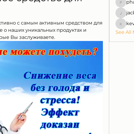
ph
pharmaq
jac
jackquel
тивно с самым активным средством для 
ke
kevinpe
е о наших уникальных продуктах и 
See All
орые Вы заслуживаете.