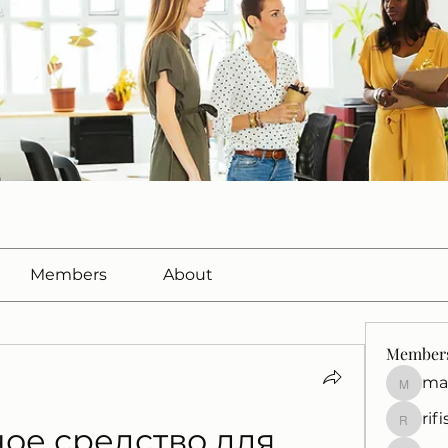
Members
About
Member
ma
marcuss
rif
rifisef12
ое средство для 