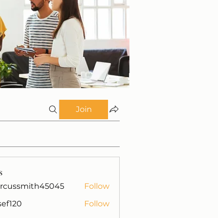
Join
s
rcussmith45045
Follow
mith45045
isef120
Follow
0