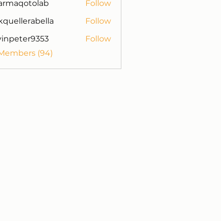
armaqotolab
Follow
otolab
kquellerabella
Follow
lerabella
vinpeter9353
Follow
ter9353
 Members (94)