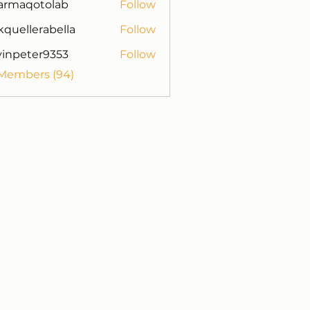
armaqotolab
Follow
otolab
kquellerabella
Follow
lerabella
vinpeter9353
Follow
ter9353
 Members (94)