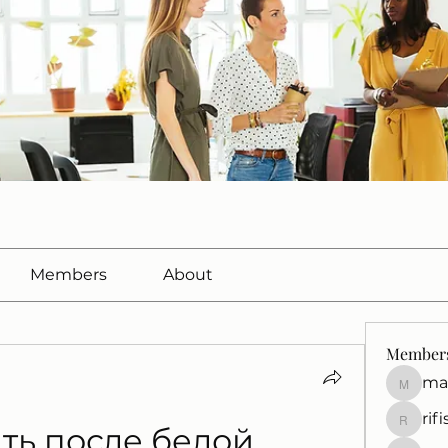
Members
About
Member
ma
marcuss
rif
rifisef12
ть после белой 