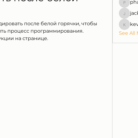
ph
pharmaq
jac
jackquel
дировать после белой горячки, чтобы 
ke
kevinpe
ть процесс программирования. 
See All
кции на странице.