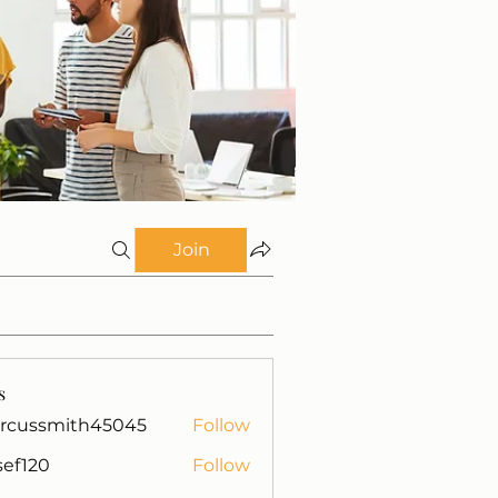
Join
s
rcussmith45045
Follow
mith45045
isef120
Follow
0