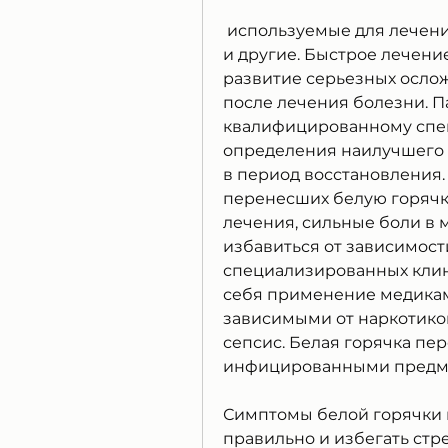
 используемые для лечения белой горячки, нарушение сознания 
и другие. Быстрое лечени
развитие серьезных ослож
после лечения болезни. П
квалифицированному спец
определения наилучшего 
в период восстановления.
перенесших белую горячку
лечения, сильные боли в м
избавиться от зависимости
специализированных клини
себя применение медикам
зависимыми от наркотиков
сепсис. Белая горячка пер
инфицированными предме
Симптомы белой горячки м
правильно и избегать стр