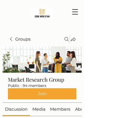
Groups
Market Research Group
Public
·
94 members
Join
Discussion
Media
Members
About