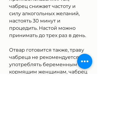
чабрец снижает частоту и 
силу алкогольных желаний, 
настоять 30 минут и 
процедить. Настой можно 
принимать до трех раз в день.
Отвар готовится также, траву 
чабреца не рекомендуется 
употреблять беременным и 
кормящим женщинам, чабрец 
помогает восстановить работу 
печени, перед 
использованием чабреца для 
лечения алкоголизма, при 
наличии аллергии на 
компоненты растения следует 
воздержаться от его 
употребления.