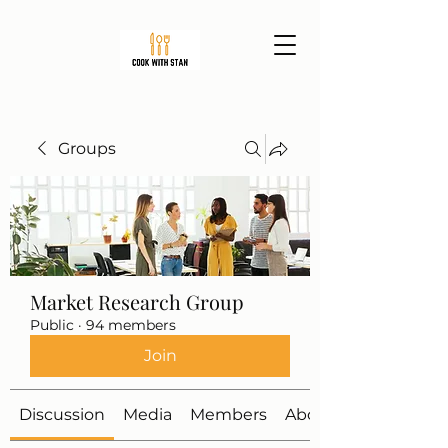
Groups
Market Research Group
Public
·
94 members
Join
Discussion
Media
Members
About