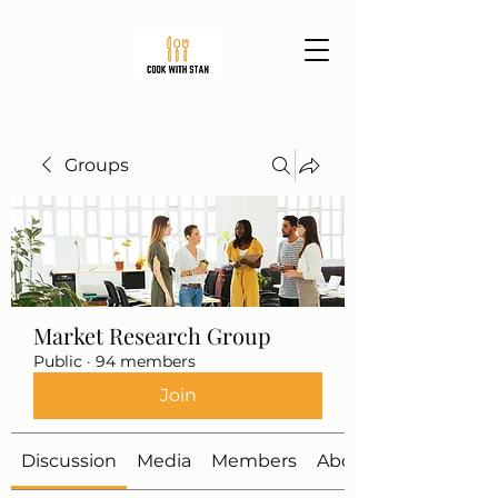
Groups
Market Research Group
Public
·
94 members
Join
Discussion
Media
Members
About