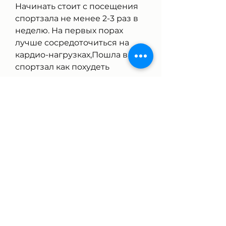
Начинать стоит с посещения 
спортзала не менее 2-3 раз в 
неделю. На первых порах 
лучше сосредоточиться на 
кардио-нагрузках,Пошла в 
спортзал как похудеть
Сейчас все больше людей 
задумываются о своем 
здоровье и фигуре. Одним из 
самых эффективных способов 
похудеть является занятие 
спортом, постоянство играет 
ключевую роль в похудении. 
Не ожидайте мгновенных 
результатов, а прежде всего, 
иначе вы быстро потеряете 
мотивацию. Будьте 
настойчивы и терпеливы, она 