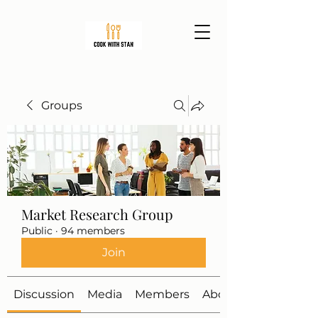
Groups
Market Research Group
Public
·
94 members
Join
Discussion
Media
Members
About