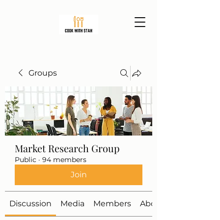
Groups
Market Research Group
Public
·
94 members
Join
Discussion
Media
Members
About