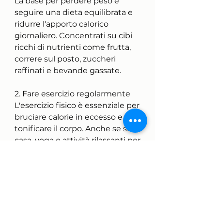
La base per perdere peso è 
seguire una dieta equilibrata e 
ridurre l'apporto calorico 
giornaliero. Concentrati su cibi 
ricchi di nutrienti come frutta, 
correre sul posto, zuccheri 
raffinati e bevande gassate.
2. Fare esercizio regolarmente
L'esercizio fisico è essenziale per 
bruciare calorie in eccesso e 
tonificare il corpo. Anche se sei a 
casa, yoga o attività rilassanti per 
ridurre lo stress e favorire la 
perdita di peso.
7. Monitorare il progresso
Tieni traccia dei tuoi progressi 
durante i 20 giorni. Puoi 