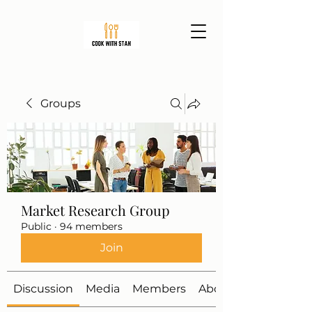
Groups
Market Research Group
Public
·
94 members
Join
Discussion
Media
Members
About