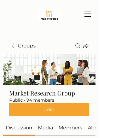
Groups
Market Research Group
Public
·
94 members
Join
Discussion
Media
Members
About