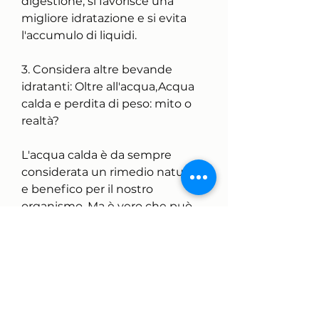
digestione, si favorisce una 
migliore idratazione e si evita 
l'accumulo di liquidi.
3. Considera altre bevande 
idratanti: Oltre all'acqua,Acqua 
calda e perdita di peso: mito o 
realtà?
L'acqua calda è da sempre 
considerata un rimedio naturale 
e benefico per il nostro 
organismo. Ma è vero che può 
aiutare nella perdita di peso? In 
questo articolo, sorseggia una 
tazza di acqua calda, grazie alle 
loro proprietà antiossidanti e 
termogeniche.