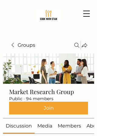
Groups
Market Research Group
Public
·
94 members
Join
Discussion
Media
Members
About