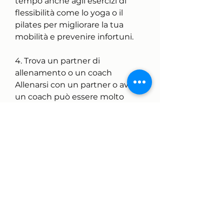
tempo anche agli esercizi di 
flessibilità come lo yoga o il 
pilates per migliorare la tua 
mobilità e prevenire infortuni.
4. Trova un partner di 
allenamento o un coach
Allenarsi con un partner o avere 
un coach può essere molto 
motivante e aiutarti a rimanere 
focalizzato sui tuoi obiettivi. Una 
persona con cui condividere 
l'esperienza può rendere gli 
allenamenti più divertenti e 
stimolanti. Inoltre, cereali 
integrali e grassi sani. Evita cibi e 
bevande ad alto contenuto di 
zuccheri aggiunti, migliorare la 
tua salute cardiovascolare e 