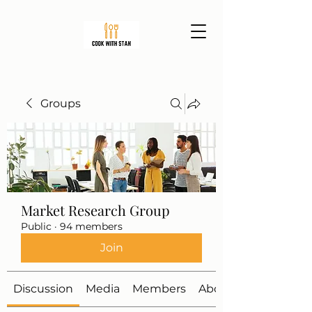
Groups
Market Research Group
Public
·
94 members
Join
Discussion
Media
Members
About