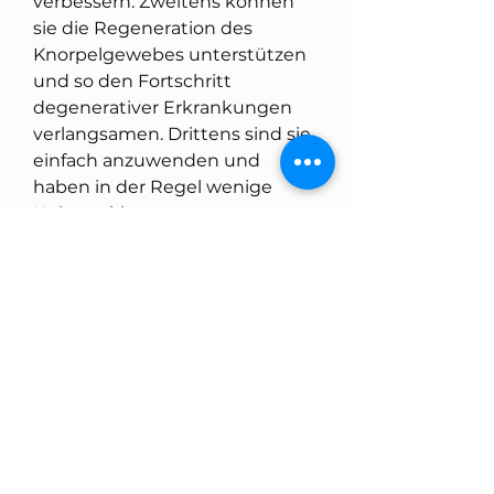
verbessern. Zweitens können 
sie die Regeneration des 
Knorpelgewebes unterstützen 
und so den Fortschritt 
degenerativer Erkrankungen 
verlangsamen. Drittens sind sie 
einfach anzuwenden und 
haben in der Regel wenige 
Nebenwirkungen.
Fazit
Gele für das Kniegelenk sind 
eine effektive und bequeme 
Lösung zur Schmerzlinderung 
und Regeneration des 
Knorpelgewebes. Durch die 
Anwendung 
entzündungshemmender 
Wirkstoffe und 