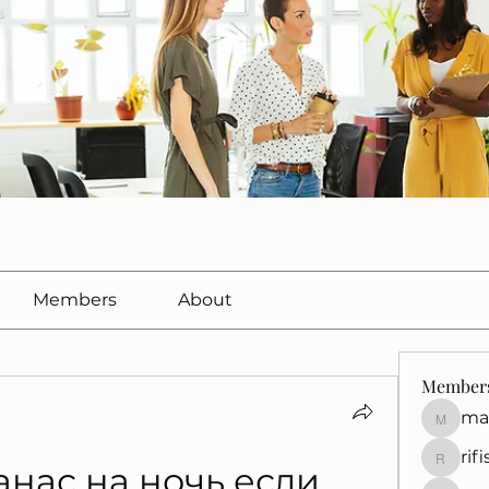
Members
About
Member
ma
marcuss
rif
rifisef12
нас на ночь если 