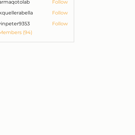
armaqotolab
Follow
otolab
kquellerabella
Follow
lerabella
vinpeter9353
Follow
ter9353
 Members (94)