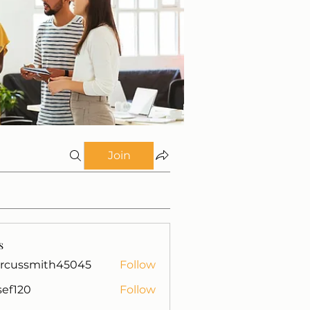
Join
s
rcussmith45045
Follow
mith45045
isef120
Follow
0