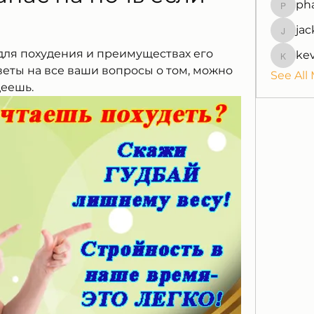
ph
pharmaq
jac
jackquel
для похудения и преимуществах его 
ke
kevinpe
еты на все ваши вопросы о том, можно 
See All
деешь.