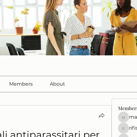
Members
About
Member
ma
marcuss
rif
rifisef12
i antiparassitari per 