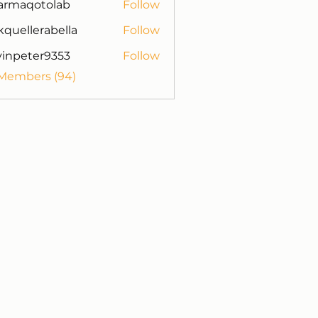
armaqotolab
Follow
otolab
kquellerabella
Follow
lerabella
vinpeter9353
Follow
ter9353
 Members (94)