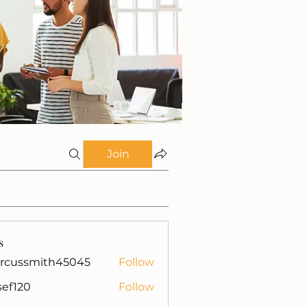
Join
s
rcussmith45045
Follow
mith45045
isef120
Follow
0