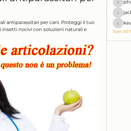
ph
pharmaq
jac
jackquel
li antiparassitari per cani. Proteggi il tuo 
ke
kevinpe
nsetti nocivi con soluzioni naturali e 
See All