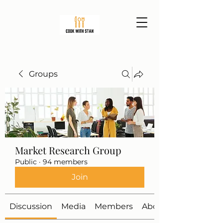
Groups
Market Research Group
Public
·
94 members
Join
Discussion
Media
Members
About