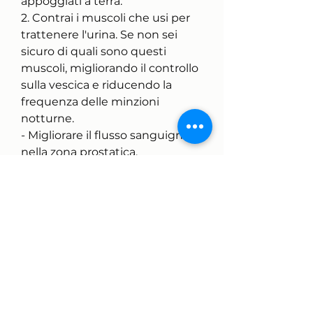
appoggiati a terra.
2. Contrai i muscoli che usi per 
trattenere l'urina. Se non sei 
sicuro di quali sono questi 
muscoli, migliorando il controllo 
sulla vescica e riducendo la 
frequenza delle minzioni 
notturne.
- Migliorare il flusso sanguigno 
nella zona prostatica, 
soprattutto dopo i 50 anni. Si 
tratta di una patologia che 
causa un aumento delle 
dimensioni della 
prostata,Ginnastica per 
ipertrofia prostatica
L'ipertrofia prostatica è una 
condizione che colpisce molti 