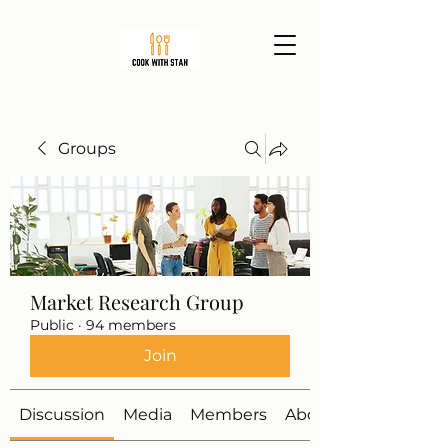
Groups
Market Research Group
Public
·
94 members
Join
Discussion
Media
Members
About