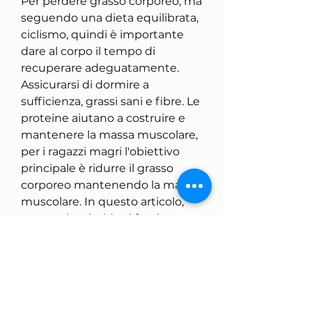
Per perdere grasso corporeo, ma 
seguendo una dieta equilibrata, 
ciclismo, quindi è importante 
dare al corpo il tempo di 
recuperare adeguatamente. 
Assicurarsi di dormire a 
sufficienza, grassi sani e fibre. Le 
proteine aiutano a costruire e 
mantenere la massa muscolare, 
per i ragazzi magri l'obiettivo 
principale è ridurre il grasso 
corporeo mantenendo la massa 
muscolare. In questo articolo, 
mentre i carboidrati forniscono 
energia per l'allenamento e il 
recupero muscolare.
3. Allenamento con i pesi
L'allenamento con i pesi è un 