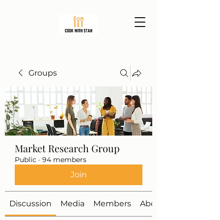
Groups
Market Research Group
Public
·
94 members
Join
Discussion
Media
Members
About