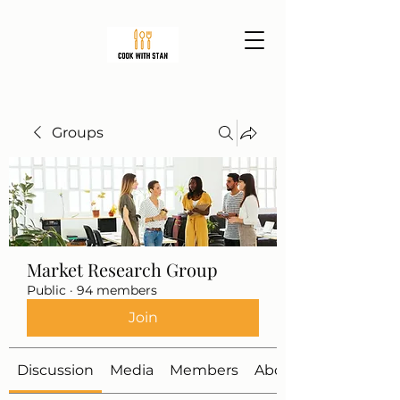
Groups
Market Research Group
Public
·
94 members
Join
Discussion
Media
Members
About